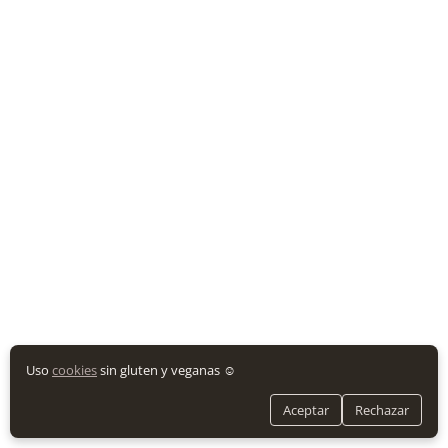
Uso
cookies
sin gluten y veganas ☺️
Aceptar
Rechazar