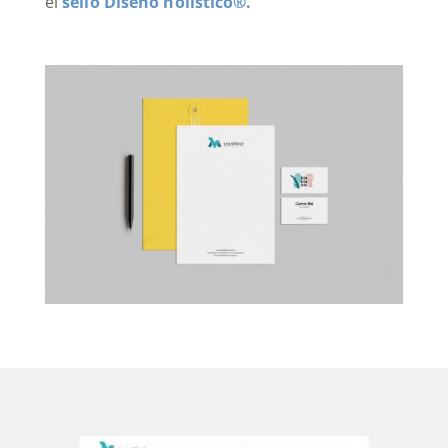
el
sello Diseño holístico®.